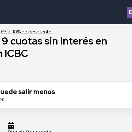
ERY
10% de descuento
9 cuotas sin interés en
 ICBC
puede salir menos
app