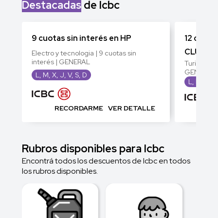
Destacadas
de Icbc
9 cuotas sin interés en HP
12 cuota
CLUB V
Electro y tecnologia | 9 cuotas sin
interés | GENERAL
Turismo y v
GENERAL
L, M, X, J, V, S, D
L, M, X, J
RECORDARME
VER DETALLE
RE
Rubros disponibles para Icbc
Encontrá todos los descuentos de Icbc en todos
los rubros disponibles.