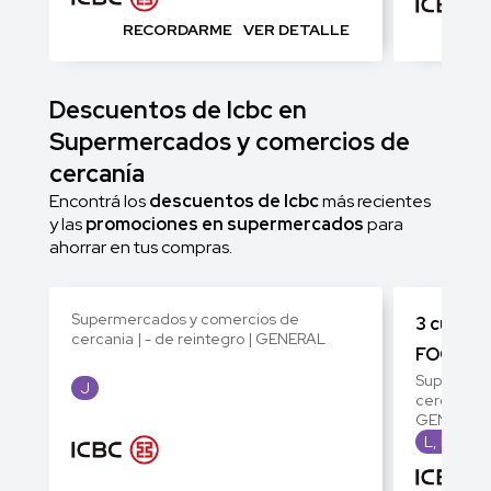
RECORDARME
VER DETALLE
RE
Descuentos de Icbc en
Supermercados y comercios de
cercanía
Encontrá los
descuentos de Icbc
más recientes
y las
promociones en supermercados
para
ahorrar en tus compras.
Supermercados y comercios de
3 cuotas
cercania | - de reintegro | GENERAL
FOOD M
Supermerc
J
cercania | 
GENERAL
L, M, X, J