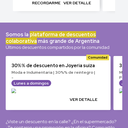
RECORDARME
VER DETALLE
RE
Somos la
plataforma de descuentos
colaborativa
más grande de Argentina
Últimos descuentos compartidos por la comunidad
30%% de descuento en Joyeria suiza
30%
Moda e Indumentaria | 30%% de reintegro |
Moda
-
Pag
Lunes a domingos
Ju
VER DETALLE
¿Viste un descuento en la calle? ¿En el supermercado?
¿Te contaron una promoción en la oficina? Compartilo