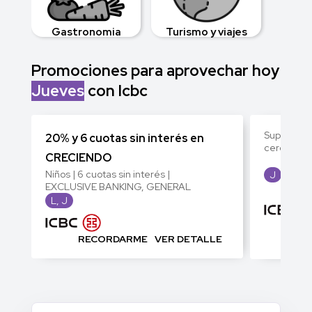
Gastronomia
Turismo y viajes
Promociones para aprovechar hoy
Jueves
con Icbc
Supermerc
20% y 6 cuotas sin interés en
cercania |
CRECIENDO
Niños | 6 cuotas sin interés |
J
EXCLUSIVE BANKING, GENERAL
L, J
RE
RECORDARME
VER DETALLE