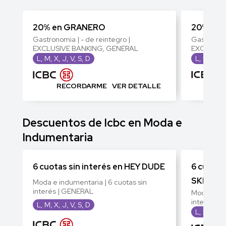
20% en GRANERO
20% en
Gastronomia | - de reintegro |
Gastronomi
EXCLUSIVE BANKING, GENERAL
EXCLUSIV
L, M, X, J, V, S, D
L, M, X, J
RECORDARME
VER DETALLE
RE
Descuentos de Icbc en Moda e
Indumentaria
6 cuotas sin interés en HEY DUDE
6 cuotas
SKECHE
Moda e indumentaria | 6 cuotas sin
interés | GENERAL
Moda e ind
interés |
L, M, X, J, V, S, D
L, M, X, J