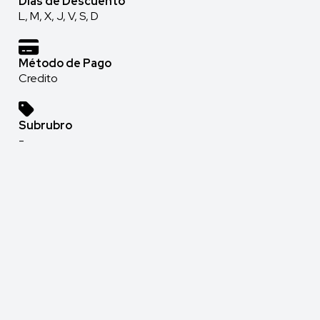
Días de Descuento
L, M, X, J, V, S, D
Método de Pago
Credito
Subrubro
-