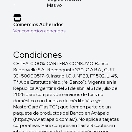
-
Masivo
Comercios Adheridos
Ver comercios adheridos
Condiciones
CFTEA: 0,00%. CARTERA CONSUMO. Banco
Supervielle S.A., Reconquista 330, C.A.B.A., CUIT
33-50000517-9, Inscrip. I.G.J. N° 23, F° 502, L. 45,
T° A de Estatutos Nac. (“el Banco”). Vigente en la
República Argentina del 21 de abril al 31 de julio de
2026 para compras de servicios de turismo
doméstico con tarjetas de crédito Visa y/o
MasterCard (“las TC”) que formen parte de un
paquete de productos del Banco en Atrápalo
(https://www.atrapalo.com.ar/). No aplica a tarjetas
corporativas. Para compras en hasta 9 cuotas sin
interés de servicios de turismo doméstico por