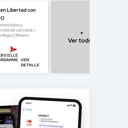
en Libertad con
DO
rmercados y
cios de cercania | -
+
integro | Masivo
Ver todos
ORDARME
VER
DETALLE