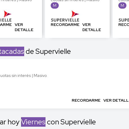
M
M
DARME
VER
RECORDARME
VER
REC
DETALLE
DETALLE
tacadas
de Supervielle
otas sin interés | Masivo
RECORDARME
VER DETALL
ar hoy
Viernes
con Supervielle