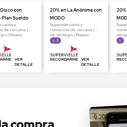
 Disco con
20% en La Anónima con
20% 
 Plan Sueldo
MODO
MO
rcados y
Supermercados y
Supe
s de cercania | -
comercios de cercania | -
comer
egro | Masivo
de reintegro | Masivo
de re
V, S
V
DARME
VER
RECORDARME
VER
REC
DETALLE
DETALLE
da compra