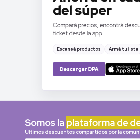
del súper
Compará precios, encontrá descue
ticket desde la app.
Escaneá productos
Armá tu lista
Descargar DPA
Somos la
plataforma de d
Últimos descuentos compartidos por la comun