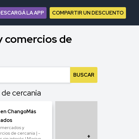
DESCARGÁ LA APP
COMPARTIR UN DESCUENTO
y comercios de
BUSCAR
 de cercania
 en ChangoMás
lados
rmercados y
cios de cercania | -
+
s sin interés | Masivo