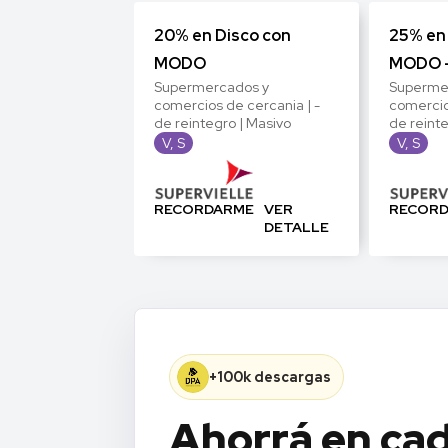
20% en Disco con
25% en
MODO
MODO -
Supermercados y
Superme
comercios de cercania | -
comercio
de reintegro | Masivo
de reint
V, S
V, S
RECORDARME
VER
RECOR
DETALLE
+100k descargas
Ahorrá en ca