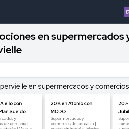
ociones en supermercados 
ielle
pervielle en supermercados y comercios
Aiello con
20% en Atomo con
20%
lan Sueldo
MODO
Jubi
rcados y
Supermercados y
Supe
s de cercania | -
comercios de cercania | -
comer
n interés | Masivo
cuotas sin interés | Masivo
cuota