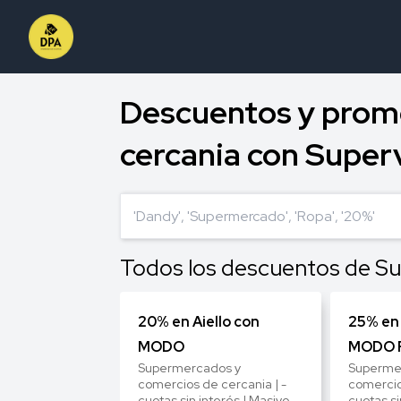
Descuentos y prom
cercania con Superv
Todos los descuentos de Su
20% en Aiello con
25% en 
MODO
MODO P
Supermercados y
Superme
comercios de cercania | -
comercio
cuotas sin interés | Masivo
cuotas si