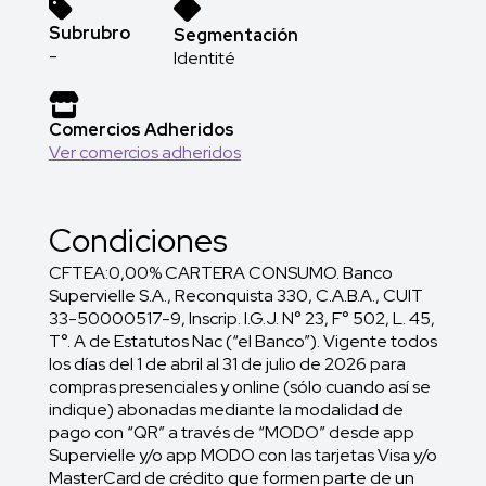
Subrubro
Segmentación
-
Identité
Comercios Adheridos
Ver comercios adheridos
Condiciones
CFTEA:0,00% CARTERA CONSUMO. Banco
Supervielle S.A., Reconquista 330, C.A.B.A., CUIT
33-50000517-9, Inscrip. I.G.J. N° 23, F° 502, L. 45,
T°. A de Estatutos Nac (“el Banco”). Vigente todos
los días del 1 de abril al 31 de julio de 2026 para
compras presenciales y online (sólo cuando así se
indique) abonadas mediante la modalidad de
pago con “QR” a través de “MODO” desde app
Supervielle y/o app MODO con las tarjetas Visa y/o
MasterCard de crédito que formen parte de un