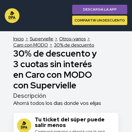
DESCARGÁ LA APP
COMPARTIR UN DESCUENTO
Inicio
Supervielle
Otros-varios
Caro con MODO
30% de descuento
30% de descuento y
3 cuotas sin interés
en Caro con MODO
con Supervielle
Descripción
Ahorrá todos los días donde vos elijas
Tu ticket del súper puede
salir menos
Compará precios y ahorrá con la app